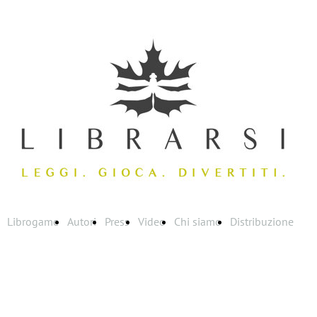
Librogame
Autori
Press
Video
Chi siamo
Distribuzione