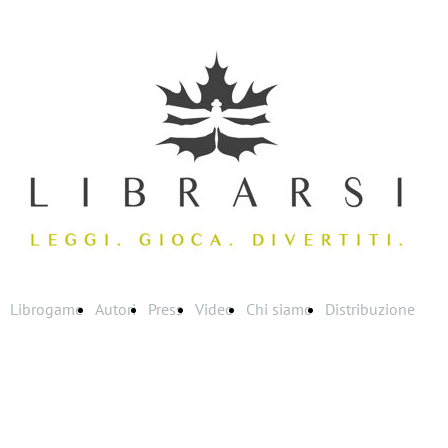
Librogame
Autori
Press
Video
Chi siamo
Distribuzione