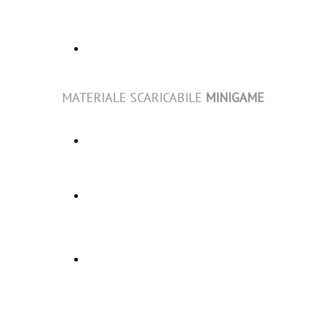
SG1 Il Cronomante - Scheda ed errata
MATERIALE SCARICABILE
MINIGAME
MG5 Brenno - Scheda
MG4 Demoniache Presenze - Scheda
MG4 Demoniache Presenze - Busta
avana